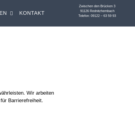
Zwischen den Brücken 3
91126 Rednitzhembach
EN
KONTAKT
Telefon: 09122 – 63 59 93
ährleisten. Wir arbeiten
ür Barrierefreiheit.